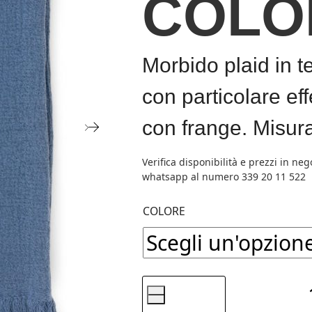
COLO
Morbido plaid in t
con particolare ef
con frange. Misur
COLORE
-
ZUCCHI,