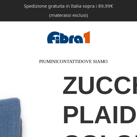
Spedizione gratuita in Italia sopra i 89,99€
(materassi esclusi)
PIUMINI
CONTATTI
DOVE SIAMO
ZUCCH
PLAID