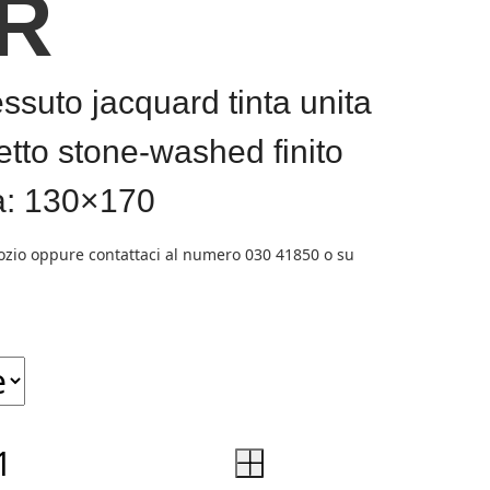
R
essuto jacquard tinta unita
fetto stone-washed finito
a: 130×170
+