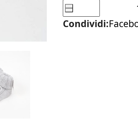
-
TUNDERBALL,
Faceb
Condividi:
BABBUCCIA
TRECCIA
LINKS
quantità