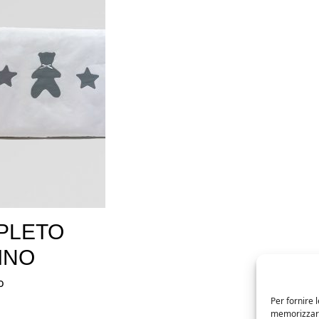
PLETO
INO
o
Per fornire 
memorizzare 