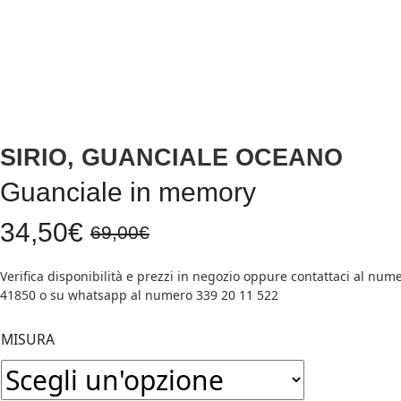
SIRIO, GUANCIALE OCEANO
Guanciale in memory
34,50
€
69,00
€
Il
Il
prezzo
prezzo
originale
attuale
MISURA
era:
è: