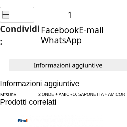
69,00€.
34,50€.
-
SIRIO,
Condividi
Facebook
E-mail
GUANCIALE
WhatsApp
:
OCEANO
quantità
Informazioni aggiuntive
Informazioni aggiuntive
MISURA
2 ONDE + AMICRO, SAPONETTA + AMICOR
Prodotti correlati