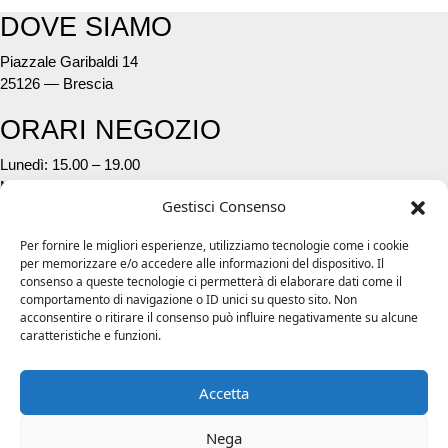
DOVE SIAMO
Piazzale Garibaldi 14
25126 — Brescia
ORARI NEGOZIO
Lunedì: 15.00 – 19.00
Mar. – Ven.: 09.30 – 12:30 / 15.00 – 19.00
Gestisci Consenso
Sabato: 09.30 – 12.30 / 15.00 – 19.30
Per fornire le migliori esperienze, utilizziamo tecnologie come i cookie
CONTATTI
per memorizzare e/o accedere alle informazioni del dispositivo. Il
consenso a queste tecnologie ci permetterà di elaborare dati come il
Telefono:
03041850
comportamento di navigazione o ID unici su questo sito. Non
Whattsapp:
3392011522
acconsentire o ritirare il consenso può influire negativamente su alcune
E–mail:
info@fibra1.it
caratteristiche e funzioni.
Effettua un reso
Accetta
WEBSITE POLICY
Nega
Cookie Policy