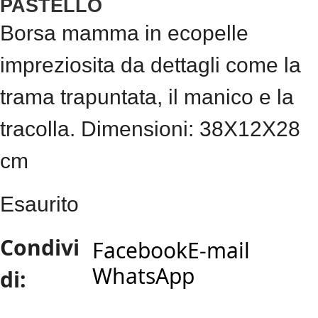
PASTELLO
Borsa mamma in ecopelle
impreziosita da dettagli come la
trama trapuntata, il manico e la
tracolla. Dimensioni: 38X12X28
cm
Esaurito
Condivi
Facebook
E-mail
WhatsApp
di: