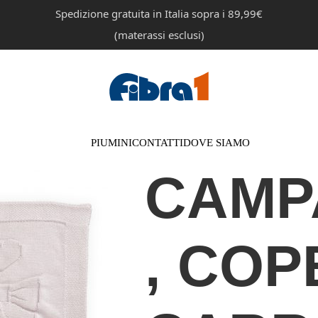
Spedizione gratuita in Italia sopra i 89,99€
(materassi esclusi)
PIUMINI
CONTATTI
DOVE SIAMO
CAMP
, COP