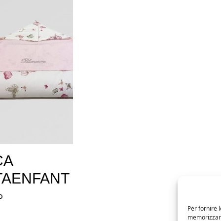
CA
TAENFANT
o
Per fornire 
memorizzare 