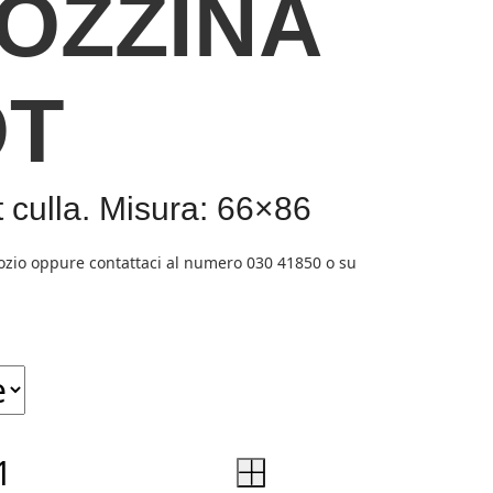
OZZINA
OT
t culla. Misura: 66×86
+