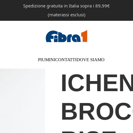
Spedizione gratuita in Italia sopra i 89,99€
(materassi esclusi)
PIUMINI
CONTATTI
DOVE SIAMO
ICHE
BROC