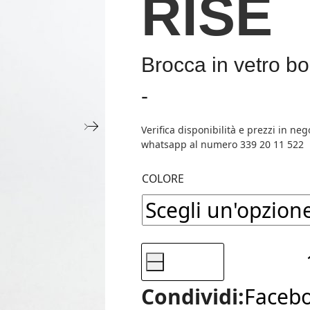
RISE
Brocca in vetro bo
-
Fascia
di
prezzo:
COLORE
da
25,50€
-
a
ICHENDORF,
Faceb
Condividi:
44,00€
BROCCA