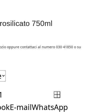
rosilicato 750ml
+
ook
E-mail
WhatsApp