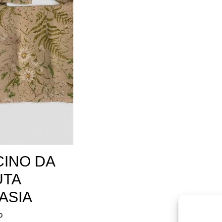
INO DA
UTA
ASIA
o