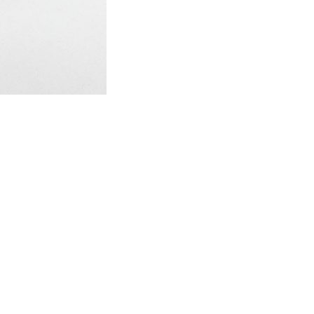
HIGH
RISE
quantità