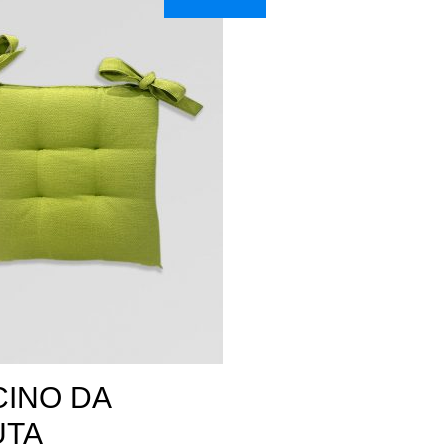
INO DA
UTA