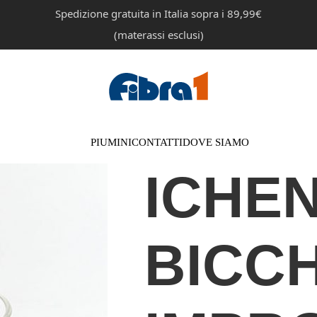
Spedizione gratuita in Italia sopra i 89,99€
(materassi esclusi)
PIUMINI
CONTATTI
DOVE SIAMO
ICHE
BICC