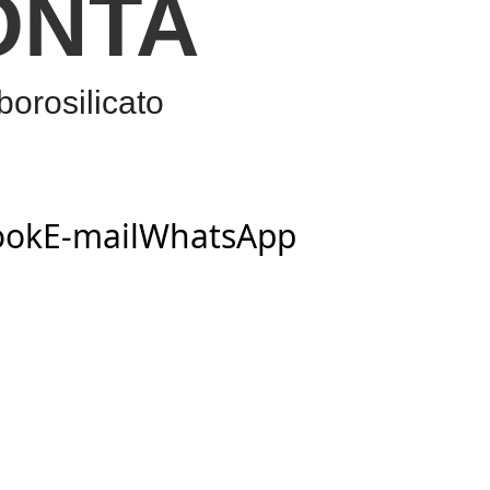
ONTA
borosilicato
ook
E-mail
WhatsApp