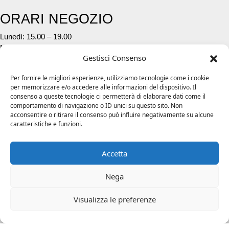
ORARI NEGOZIO
Lunedì: 15.00 – 19.00
Mar. – Ven.: 09.30 – 12:30 / 15.00 – 19.00
Gestisci Consenso
Sabato: 09.30 – 12.30 / 15.00 – 19.30
Per fornire le migliori esperienze, utilizziamo tecnologie come i cookie
CONTATTI
per memorizzare e/o accedere alle informazioni del dispositivo. Il
consenso a queste tecnologie ci permetterà di elaborare dati come il
Telefono:
03041850
comportamento di navigazione o ID unici su questo sito. Non
Whattsapp:
3392011522
acconsentire o ritirare il consenso può influire negativamente su alcune
E–mail:
info@fibra1.it
caratteristiche e funzioni.
Effettua un reso
Accetta
WEBSITE POLICY
Nega
Cookie Policy
Privacy Policy
Termini&Condizioni
Visualizza le preferenze
Spedizioni
Facebook
Instagram
Email