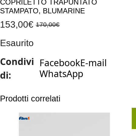
COPRILETTO TRAPUNTATO
STAMPATO, BLUMARINE
153,00
€
170,00
€
Il
Il
Esaurito
prezzo
prezzo
originale
attuale
Condivi
Facebook
E-mail
era:
è:
WhatsApp
di:
170,00€.
153,00€.
Prodotti correlati